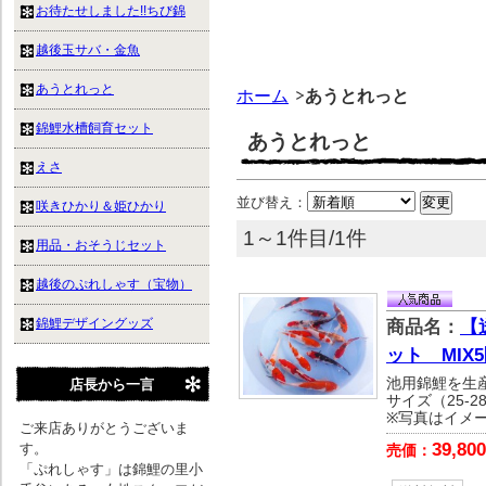
お待たせしました!!ちび錦
越後玉サバ・金魚
あうとれっと
ホーム
あうとれっと
錦鯉水槽飼育セット
あうとれっと
えさ
並び替え：
咲きひかり＆姫ひかり
1～1件目/1件
用品・おそうじセット
越後のぷれしゃす（宝物）
錦鯉デザイングッズ
商品名：
【
ット MIX
池用錦鯉を生
店長から一言
サイズ（25-2
※写真はイメ
ご来店ありがとうございま
39,800
す。
売価：
「ぷれしゃす」は錦鯉の里小