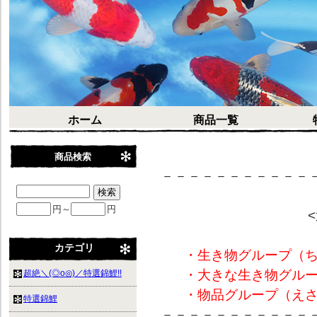
ホーム
商品一覧
商品検索
－－－－－－－－－－－
円～
円
カテゴリ
・生き物グループ（ち
・大きな生き物グルー
超絶＼(◎o◎)／特選錦鯉!!
・物品グループ（え
特選錦鯉
－－－－－－－－－－－