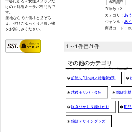
千谷にある＜女性スタッフだ
送料無料
けの＞錦鯉＆玉サバ専門店で
在庫数：
3
す。
カテゴリ：
あ
産地ならでの価格と品ぞろ
ジャンル：
あ
え、ぜひごゆっくりお買い物
商品コード：
ou
をお楽しみください。
1～1件目/1件
その他のカテゴリ
超絶＼(◎o◎)／特選錦鯉!!
越後玉サバ・金魚
錦鯉水槽
咲きひかり＆姫ひかり
用品
錦鯉デザイングッズ