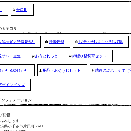
用
金魚用
のカテゴリ
(◎o◎)／特選錦鯉!!
特選錦鯉
お待たせしました!!ちび錦
玉サバ・金魚
あうとれっと
錦鯉水槽飼育セット
ひかり＆姫ひかり
用品・おそうじセット
越後のぷれしゃす（
デザイングッズ
 インフォメーション
プ情報
社ぷれしゃす
潟県小千谷市片貝町6390