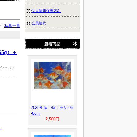
個人情報保護方針
会員規約
示
|
写真一覧
新着商品
5g）＋
ペシャル：
2025年産 特！玉サバ5
-8cm
2,500円
）