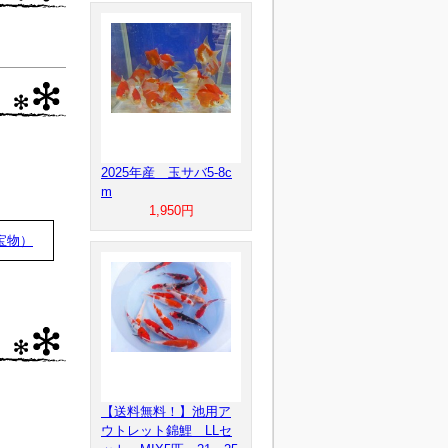
2025年産 玉サバ5-8c
m
1,950円
宝物）
【送料無料！】池用ア
ウトレット錦鯉 LLセ