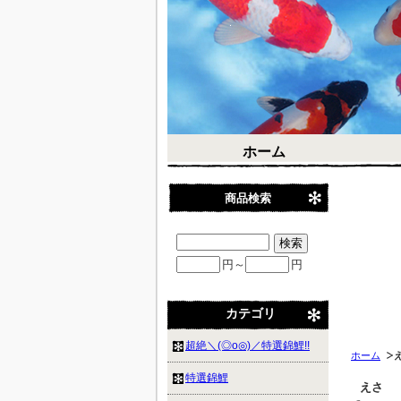
ホーム
商品検索
円～
円
カテゴリ
超絶＼(◎o◎)／特選錦鯉!!
ホーム
特選錦鯉
えさ