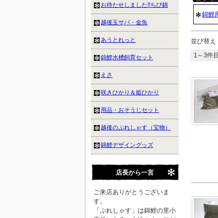
お待たせしました!!ちび錦
錦鯉
越後玉サバ・金魚
あうとれっと
並び替え
1～3件目
錦鯉水槽飼育セット
えさ
咲きひかり＆姫ひかり
用品・おそうじセット
越後のぷれしゃす（宝物）
錦鯉デザイングッズ
店長から一言
ご来店ありがとうございま
す。
「ぷれしゃす」は錦鯉の里小