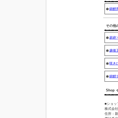
錦鯉
その他
超絶＼
越後
咲き
錦鯉
Shop
■ショッ
株式会
住所：新